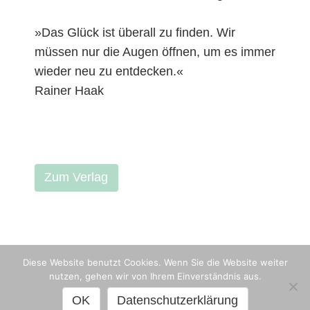
»Das Glück ist überall zu finden. Wir
müssen nur die Augen öffnen, um es immer
wieder neu zu entdecken.«
Rainer Haak
Zum Verlag
Diese Website benutzt Cookies. Wenn Sie die Website weiter
nutzen, gehen wir von Ihrem Einverständnis aus.
© Rainer Haak
Kontakt
|
Datenschutz
|
Impressum
OK
Datenschutzerklärung